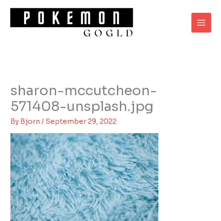
Skip
to
content
sharon-mccutcheon-
571408-unsplash.jpg
By
Bjorn
/
September 29, 2022