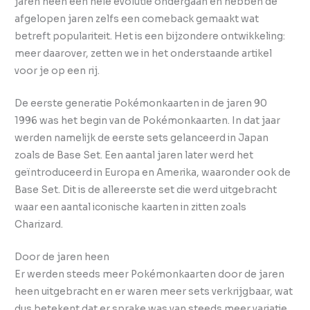
jaren heen een hele evolutie ondergaan en hebben de
afgelopen jaren zelfs een comeback gemaakt wat
betreft populariteit. Het is een bijzondere ontwikkeling:
meer daarover, zetten we in het onderstaande artikel
voor je op een rij.
De eerste generatie Pokémonkaarten in de jaren 90
1996 was het begin van de Pokémonkaarten. In dat jaar
werden namelijk de eerste sets gelanceerd in Japan
zoals de Base Set. Een aantal jaren later werd het
geïntroduceerd in Europa en Amerika, waaronder ook de
Base Set. Dit is de allereerste set die werd uitgebracht
waar een aantal iconische kaarten in zitten zoals
Charizard.
Door de jaren heen
Er werden steeds meer Pokémonkaarten door de jaren
heen uitgebracht en er waren meer sets verkrijgbaar, wat
dus betekent dat er sprake was van steeds meer variatie.