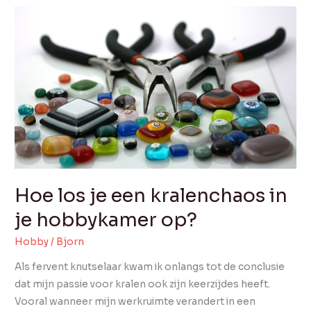
Hoe
los
je
een
kralenchaos
in
je
hobbykamer
op?
Hoe los je een kralenchaos in
je hobbykamer op?
Hobby
/
Bjorn
Als fervent knutselaar kwam ik onlangs tot de conclusie
dat mijn passie voor kralen ook zijn keerzijdes heeft.
Vooral wanneer mijn werkruimte verandert in een